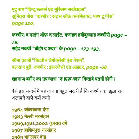
मृदु राय “हिन्दू रूलर्स एंड मुस्लिम सब्जेक्ट्स”,
सुमित्रा बोस “कश्मीर : रूट्स ऑफ़ कनफ्लिक्ट, पाथ टू पीस”
page 120
,
कश्मीर: द डाइंग ऑफ़ द लाईट, वजाहत हबीबुल्लाह कश्मीरी
page –
79,
सईद नकवी “बीइंग द अदर” के
page – 173-193
,
सीमा क़ाज़ी “बिटवीन डेमोक्रेसी एंड नेशन”,
बलराज पुरी, कश्मीर : इंसरजेंसी एंड आफ़्टर,
page -68,
शहनाज़ बशीर का उपन्यास
“द हाफ़ मदर”
किताबे पढ़नी होगी।
वैसे इस सन्दर्भ में यह जानना बहुत ज़रूरी है कि कश्मीर का झूठा राग
अलापने वाले क्यों कभी
1964 कोलकाता दंगा
1983 नेल्ली नरसंहार
1969,1981,2002 गुजरात दंगे
1987 हाशिमपुरा नरसंहार
1989 भागलपुर दंगा