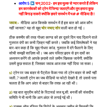
आरोप 5
सन् 2002- हम इस मुल्क से प्यार करते हैं लेकिन
हम कारसेवकों को ट्रेन में जिन्दा जलाएंगे और तुम हमारा कुछ
नहीं बिगाड़ सकते क्योंकि हमारे समर्थन में भ## मीडिया है!!
जवाब:-
मीडिया आज किसके समर्थन में है इस बात को आज कौन
नहीं जानता? यह तो ख़ुद
चोर मचाए शोर
वाली बात हो गई ।
ठीक कश्मीर की तरह गोधरा काण्ड को हर दूसरे दिन याद दिलाने वाले
गुजरात दंगों का कभी ज़िक्र नहीं करते। जबकि कई विश्लेषकों ने यह
बार-बार कहा है कि ख़ुद गोधरा कांड, गुजरात में दंगे फैलाने के लिए
सोची समझी साज़िश थी। जब आप पवित्र हृदय से इन दावों का
अध्ययन करेंगे तो आपके क़दमो तले ज़मीन खिसक जायेगी, क्योंकि
उसमें कुछ सवाल है, जिसका जवाब आज तक नहीं दिया जा सका।
1)
ट्रेन पर जब बाहर से पैट्रोल फेंका गया तो ट्रेन बाहर से क्यों नहीं
जली..? जलती ट्रेन का जब वीडियो या फोटो देखते है, तो उससे पता
चलता है कि आग अंदर से बाहर कि तरफ़ आ रही थी।
2)
यह बात सुप्रीम कोर्ट के रिटायर्ड जज यू.सी. बनर्जी की संसदीय
समिति ने भी मानी कि आग अंदर से लगाई गई थी।
3)
टाइम्स ऑफ इंडिया कि रिपोर्ट के अनुसार ज़मीन से खिड़की कि