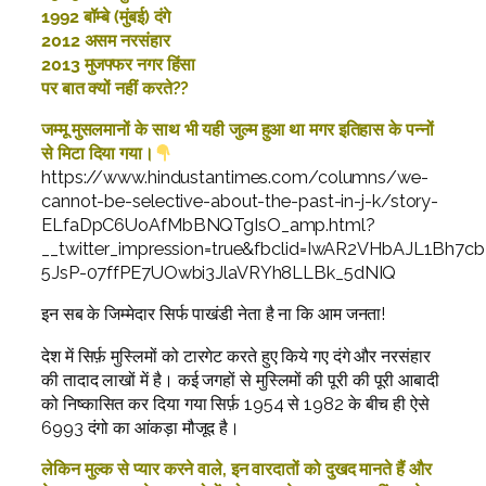
1992 बॉम्बे (मुंबई) दंगे
2012 असम नरसंहार
2013 मुजफ्फर नगर हिंसा
पर बात क्यों नहीं करते??
जम्मू मुसलमानों के साथ भी यही जुल्म हुआ था मगर इतिहास के पन्नों
से मिटा दिया गया।
https://www.hindustantimes.com/columns/we-
cannot-be-selective-about-the-past-in-j-k/story-
ELfaDpC6UoAfMbBNQTgIsO_amp.html?
__twitter_impression=true&fbclid=IwAR2VHbAJL1Bh7
5JsP-07ffPE7UOwbi3JlaVRYh8LLBk_5dNIQ
इन सब के जिम्मेदार सिर्फ पाखंडी नेता है ना कि आम जनता!
देश में सिर्फ़ मुस्लिमों को टारगेट करते हुए किये गए दंगे और नरसंहार
की तादाद लाखों में है। कई जगहों से मुस्लिमों की पूरी की पूरी आबादी
को निष्कासित कर दिया गया सिर्फ़ 1954 से 1982 के बीच ही ऐसे
6993 दंगो का आंकड़ा मौजूद है।
लेकिन मुल्क से प्यार करने वाले, इन वारदातों को दुखद मानते हैं और