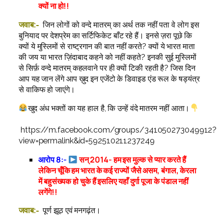
क्यों ना हो!!
जवाब:-
जिन लोगों को वन्दे मातरम् का अर्थ तक नहीं पता वे लोग इस
बुनियाद पर देशप्रेम का सर्टिफिकेट बाँट रहे हैं। इनसे ज़रा पूछे कि
क्यों ये मुस्लिमों से राष्ट्रगान की बात नहीं करते? क्यों ये भारत माता
की जय या भारत ज़िंदाबाद कहने को नहीं कहते? इनकी सुई मुस्लिमों
से सिर्फ़ वन्दे मातरम् कहलवाने पर ही क्यों टिकी रहती है? जिस दिन
आप यह जान लेंगे आप ख़ुद इन एजेंटो के डिवाइड एंड रूल के षड्यंत्र
से वाकिफ हो जाएंगे।
खुद अंध भक्तों का यह हाल है, कि उन्हें वंदे मातरम नहीं आता।
https://m.facebook.com/groups/341050273049912?
view=permalink&id=592510211237249
आरोप 8:-
सन् 2014- हम इस मुल्क से प्यार करते हैं
लेकिन चूँकि हम भारत के कई राज्यों जैसे असम, बंगाल, केरला
में बहुसंख्यक हो चुके हैं इसलिए यहाँ दुर्गा पूजा के पंडाल नहीं
लगेंगे!!
जवाब:-
पूर्ण झूठ एवं मनगढ़ंत।