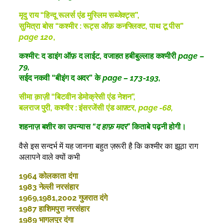
मृदु राय “हिन्दू रूलर्स एंड मुस्लिम सब्जेक्ट्स”,
सुमित्रा बोस “कश्मीर : रूट्स ऑफ़ कनफ्लिक्ट, पाथ टू पीस”
page 120
,
कश्मीर: द डाइंग ऑफ़ द लाईट, वजाहत हबीबुल्लाह कश्मीरी
page –
79,
सईद नकवी “बीइंग द अदर” के
page – 173-193
,
सीमा क़ाज़ी “बिटवीन डेमोक्रेसी एंड नेशन”,
बलराज पुरी, कश्मीर : इंसरजेंसी एंड आफ़्टर,
page -68,
शहनाज़ बशीर का उपन्यास
“द हाफ़ मदर”
किताबे पढ़नी होगी।
वैसे इस सन्दर्भ में यह जानना बहुत ज़रूरी है कि कश्मीर का झूठा राग
अलापने वाले क्यों कभी
1964 कोलकाता दंगा
1983 नेल्ली नरसंहार
1969,1981,2002 गुजरात दंगे
1987 हाशिमपुरा नरसंहार
1989 भागलपुर दंगा