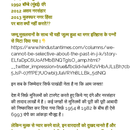
1992 बॉम्बे (मुंबई) दंगे
2012 असम नरसंहार
2013 मुजफ्फर नगर हिंसा
पर बात क्यों नहीं करते??
जम्मू मुसलमानों के साथ भी यही जुल्म हुआ था मगर इतिहास के पन्नों
से मिटा दिया गया।
https://www.hindustantimes.com/columns/we-
cannot-be-selective-about-the-past-in-j-k/story-
ELfaDpC6UoAfMbBNQTgIsO_amp.html?
__twitter_impression=true&fbclid=IwAR2VHbAJL1Bh7
5JsP-07ffPE7UOwbi3JlaVRYh8LLBk_5dNIQ
इन सब के जिम्मेदार सिर्फ पाखंडी नेता है ना कि आम जनता!
देश में सिर्फ़ मुस्लिमों को टारगेट करते हुए किये गए दंगे और नरसंहार
की तादाद लाखों में है। कई जगहों से मुस्लिमों की पूरी की पूरी आबादी
को निष्कासित कर दिया गया सिर्फ़ 1954 से 1982 के बीच ही ऐसे
6993 दंगो का आंकड़ा मौजूद है।
लेकिन मुल्क से प्यार करने वाले, इन वारदातों को दुखद मानते हैं और