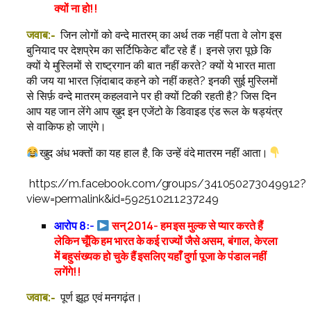
क्यों ना हो!!
जवाब:-
जिन लोगों को वन्दे मातरम् का अर्थ तक नहीं पता वे लोग इस
बुनियाद पर देशप्रेम का सर्टिफिकेट बाँट रहे हैं। इनसे ज़रा पूछे कि
क्यों ये मुस्लिमों से राष्ट्रगान की बात नहीं करते? क्यों ये भारत माता
की जय या भारत ज़िंदाबाद कहने को नहीं कहते? इनकी सुई मुस्लिमों
से सिर्फ़ वन्दे मातरम् कहलवाने पर ही क्यों टिकी रहती है? जिस दिन
आप यह जान लेंगे आप ख़ुद इन एजेंटो के डिवाइड एंड रूल के षड्यंत्र
से वाकिफ हो जाएंगे।
खुद अंध भक्तों का यह हाल है, कि उन्हें वंदे मातरम नहीं आता।
https://m.facebook.com/groups/341050273049912?
view=permalink&id=592510211237249
आरोप 8:-
सन् 2014- हम इस मुल्क से प्यार करते हैं
लेकिन चूँकि हम भारत के कई राज्यों जैसे असम, बंगाल, केरला
में बहुसंख्यक हो चुके हैं इसलिए यहाँ दुर्गा पूजा के पंडाल नहीं
लगेंगे!!
जवाब:-
पूर्ण झूठ एवं मनगढ़ंत।