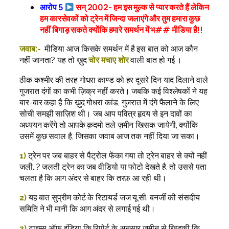
आरोप 5
सन् 2002- हम इस मुल्क से प्यार करते हैं लेकिन
हम कारसेवकों को ट्रेन में जिन्दा जलाएंगे और तुम हमारा कुछ
नहीं बिगाड़ सकते क्योंकि हमारे समर्थन में भ## मीडिया है!!
जवाब:-
मीडिया आज किसके समर्थन में है इस बात को आज कौन
नहीं जानता? यह तो ख़ुद
चोर मचाए शोर
वाली बात हो गई ।
ठीक कश्मीर की तरह गोधरा काण्ड को हर दूसरे दिन याद दिलाने वाले
गुजरात दंगों का कभी ज़िक्र नहीं करते। जबकि कई विश्लेषकों ने यह
बार-बार कहा है कि ख़ुद गोधरा कांड, गुजरात में दंगे फैलाने के लिए
सोची समझी साज़िश थी। जब आप पवित्र हृदय से इन दावों का
अध्ययन करेंगे तो आपके क़दमो तले ज़मीन खिसक जायेगी, क्योंकि
उसमें कुछ सवाल है, जिसका जवाब आज तक नहीं दिया जा सका।
1)
ट्रेन पर जब बाहर से पैट्रोल फेंका गया तो ट्रेन बाहर से क्यों नहीं
जली..? जलती ट्रेन का जब वीडियो या फोटो देखते है, तो उससे पता
चलता है कि आग अंदर से बाहर कि तरफ़ आ रही थी।
2)
यह बात सुप्रीम कोर्ट के रिटायर्ड जज यू.सी. बनर्जी की संसदीय
समिति ने भी मानी कि आग अंदर से लगाई गई थी।
3)
टाइम्स ऑफ इंडिया कि रिपोर्ट के अनुसार ज़मीन से खिड़की कि